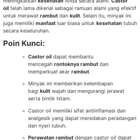
meningkatkan
kesehatan
Anda secara alami.
Castor
oil
telah lama dikenal sebagai ramuan alami yang efektif
untuk merawat
rambut
dan
kulit
. Selain itu, minyak ini
juga memiliki
manfaat
luar biasa untuk
kesehatan
tubuh
secara keseluruhan.
Poin Kunci:
Castor oil
dapat membantu
mencegah
rontoknya rambut
dan
memperkuat akar
rambut
.
Minyak ini memberikan kelembapan
bagi
kulit
wajah dan mengurangi jerawat
serta bintik hitam.
Castor oil memiliki sifat antiinflamasi dan
analgesik yang dapat meredakan peradangan
dan nyeri tubuh.
Perawatan rambut
dengan castor oil dapat