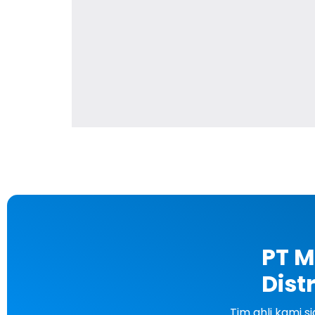
PT M
Dist
Tim ahli kami 