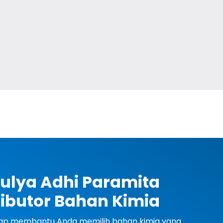
ulya Adhi Paramita
ributor Bahan Kimia
siap membantu Anda memilih bahan kimia yang