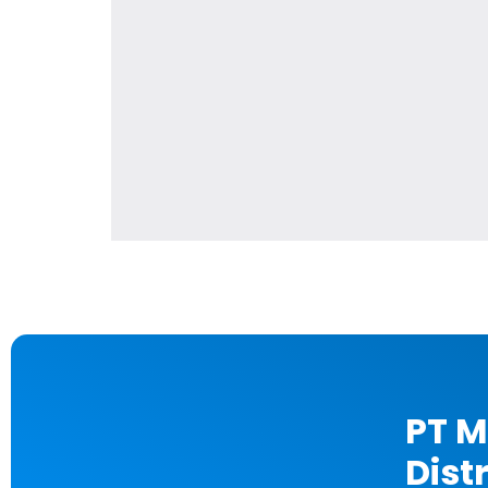
PT M
Dist