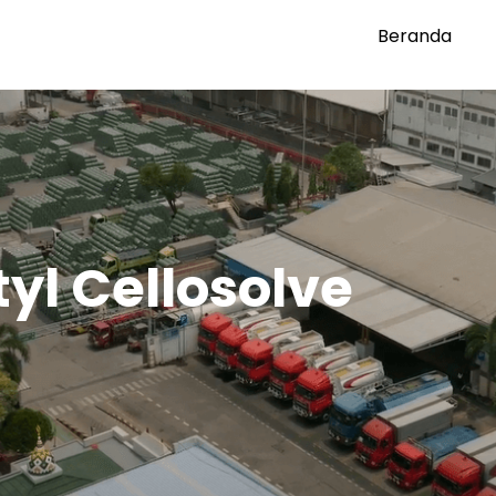
Beranda
yl Cellosolve