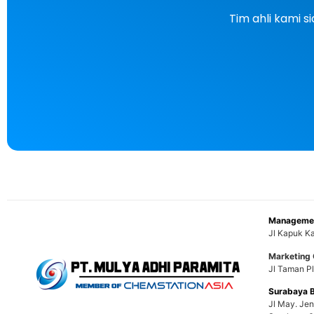
Tim ahli kami 
Managemen
Jl Kapuk Ka
Marketing 
Jl Taman Pl
Surabaya 
Jl May. Je