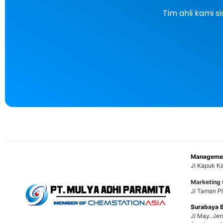
Tim ahli kami 
Managemen
Jl Kapuk Ka
Marketing 
Jl Taman Pl
Surabaya 
Jl May. Je