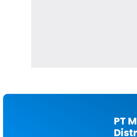
PT M
Dist