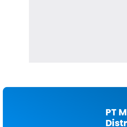
PT M
Dist