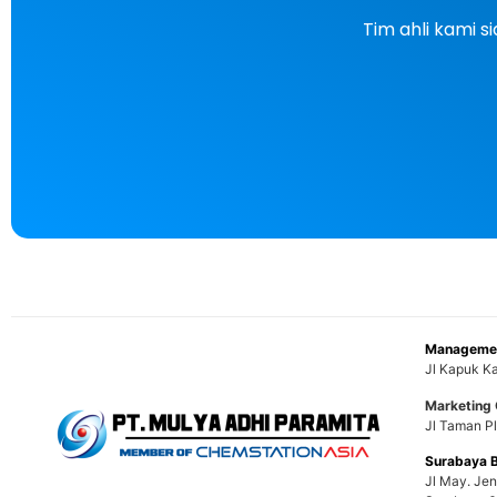
Tim ahli kami 
Managemen
Jl Kapuk Ka
Marketing 
Jl Taman Pl
Surabaya 
Jl May. Je