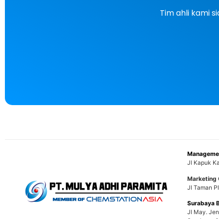
Tim ahli kami 
Managemen
Jl Kapuk Ka
Marketing 
Jl Taman Pl
Surabaya 
Jl May. Je