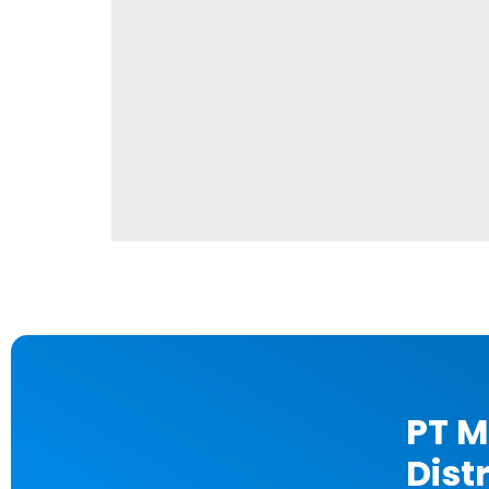
PT M
Dist