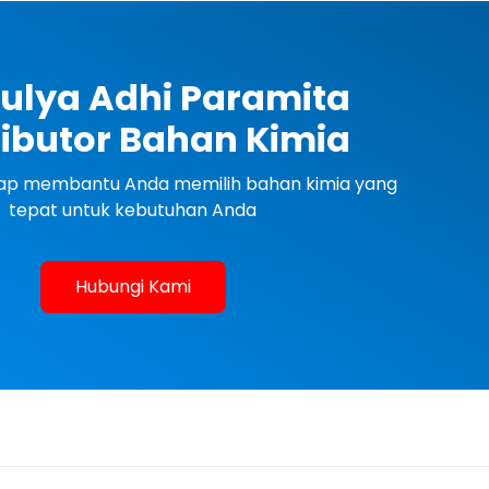
ulya Adhi Paramita
ributor Bahan Kimia
siap membantu Anda memilih bahan kimia yang
tepat untuk kebutuhan Anda
Hubungi Kami