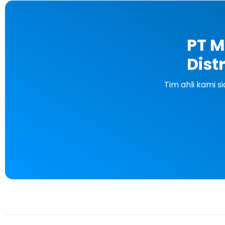
PT M
Dist
Tim ahli kami 