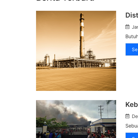
Dis
Ja
Butuh
Se
Keb
De
Sebua