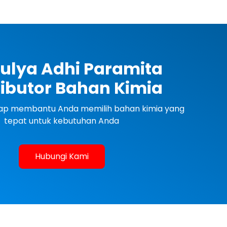
ulya Adhi Paramita
ributor Bahan Kimia
siap membantu Anda memilih bahan kimia yang
tepat untuk kebutuhan Anda
Hubungi Kami