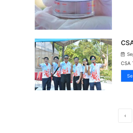
CSA
Se
CSA T
Se
‹