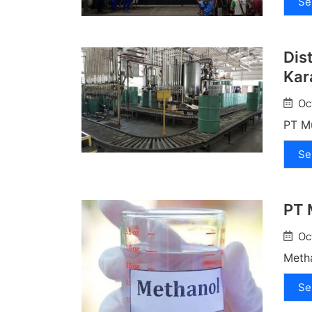
Se
Dis
Kar
Oc
PT Mu
Se
PT 
Oc
Metha
Se