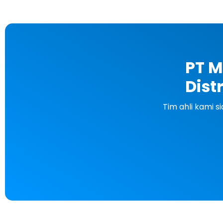
PT M
Dist
Tim ahli kami 