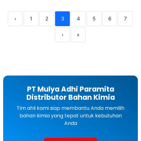
‹
1
2
3
4
5
6
7
›
»
PT Mulya Adhi Paramita
Distributor Bahan Kimia
Tim ahli kami siap membantu Anda memilih
bahan kimia yang tepat untuk kebutuhan
Anda